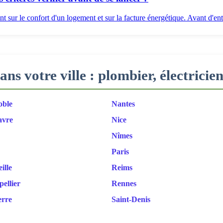
 sur le confort d'un logement et sur la facture énergétique. Avant d'ent.
ans votre ville : plombier, électric
oble
Nantes
avre
Nice
Nîmes
Paris
ille
Reims
ellier
Rennes
erre
Saint-Denis