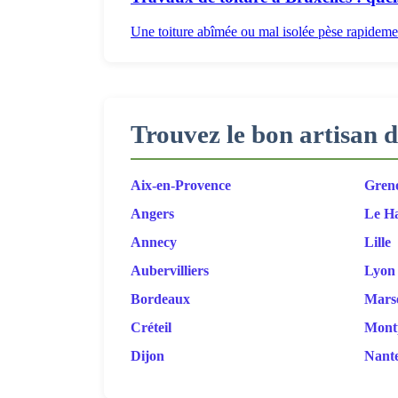
Une toiture abîmée ou mal isolée pèse rapidement
Trouvez le bon artisan d
Aix-en-Provence
Gren
Angers
Le H
Annecy
Lille
Aubervilliers
Lyon
Bordeaux
Marse
Créteil
Montp
Dijon
Nant