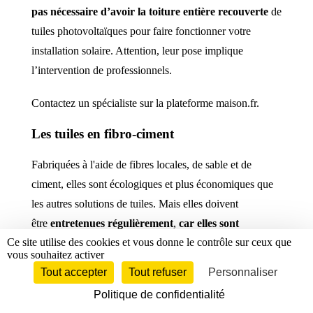
pas nécessaire d’avoir la toiture entière recouverte
de
tuiles photovoltaïques pour faire fonctionner votre
installation solaire. Attention, leur pose implique
l’intervention de professionnels.
Contactez un spécialiste sur la plateforme maison.fr.
Les tuiles en
fibro-ciment
Fabriquées à l'aide de fibres locales, de sable et de
ciment, elles sont écologiques et plus économiques que
les autres solutions de tuiles. Mais elles doivent
être
entretenues régulièrement
,
car elles sont
Ce site utilise des cookies et vous donne le contrôle sur ceux que
sensibles aux mousses.
Moins résistantes, souffrant de
vous souhaitez activer
condensation, elles sont souvent responsables de ponts
Tout accepter
Tout refuser
Personnaliser
thermiques. Elles ne font pas partie des toitures les plus
Politique de confidentialité
choisies. On compte entre
18 à 55 tuiles par mètre