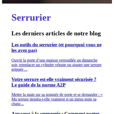
Serrurier
Les derniers articles de notre blog
Les outils du serrurier (et pourquoi vous ne
les avez pas)
Ouvrir la porte d’une maison verrouillée un dimanche
soir, remplacer un cylindre vétuste ou ajuster une serrure
grippée ...
Votre serrure est-elle vraiment sécurisée ?
Le guide de la norme A2P
Mettre la main sur sa poignée de porte et se demander : «
Ma serrure tiendra-t-elle vraiment si un intrus tente sa
chanc...
Arnaque à la serrurerie : Comment porter