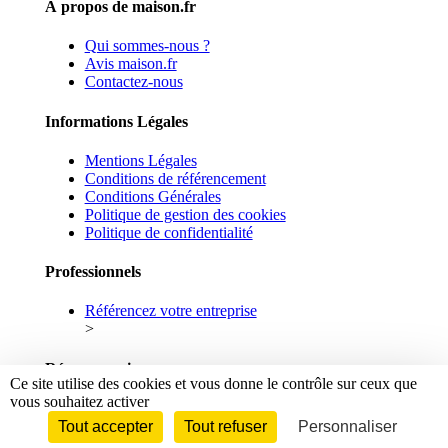
À propos de maison.fr
Qui sommes-nous ?
Avis maison.fr
Contactez-nous
Informations Légales
Mentions Légales
Conditions de référencement
Conditions Générales
Politique de gestion des cookies
Politique de confidentialité
Professionnels
Référencez votre entreprise
>
Réseaux sociaux
Ce site utilise des cookies et vous donne le contrôle sur ceux que
vous souhaitez activer
Facebook
Linkedin
Tout accepter
Tout refuser
Personnaliser