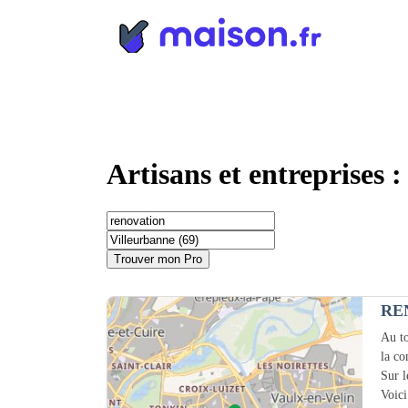
Panneau de gestion des cookies
Artisans et entreprises 
Trouver mon Pro
RE
Au to
la c
Sur 
Voici