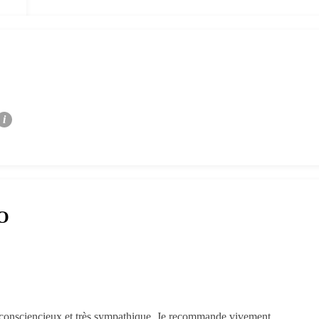
i
RO
, consciencieux et très sympathique. Je recommande vivement.