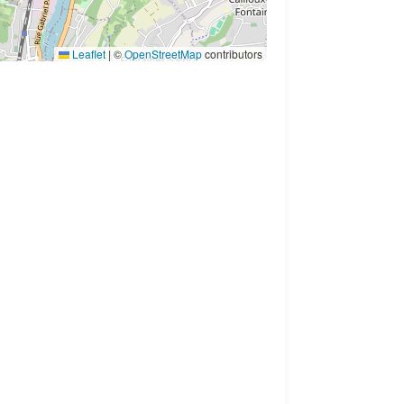
Leaflet
|
©
OpenStreetMap
contributors