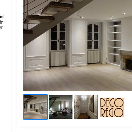
moi
ir
er