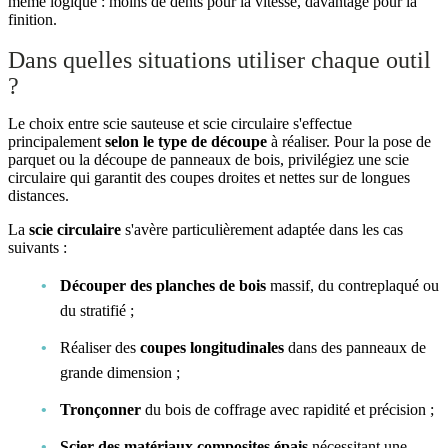
même logique : moins de dents pour la vitesse, davantage pour la
finition.
Dans quelles situations utiliser chaque outil
?
Le choix entre scie sauteuse et scie circulaire s'effectue
principalement
selon le type de découpe
à réaliser. Pour la pose de
parquet ou la découpe de panneaux de bois, privilégiez une scie
circulaire qui garantit des coupes droites et nettes sur de longues
distances.
La
scie circulaire
s'avère particulièrement adaptée dans les cas
suivants :
Découper des planches de bois
massif, du contreplaqué ou
du stratifié ;
Réaliser des
coupes longitudinales
dans des panneaux de
grande dimension ;
Tronçonner
du bois de coffrage avec rapidité et précision ;
Scier des matériaux composites épais
nécessitant une