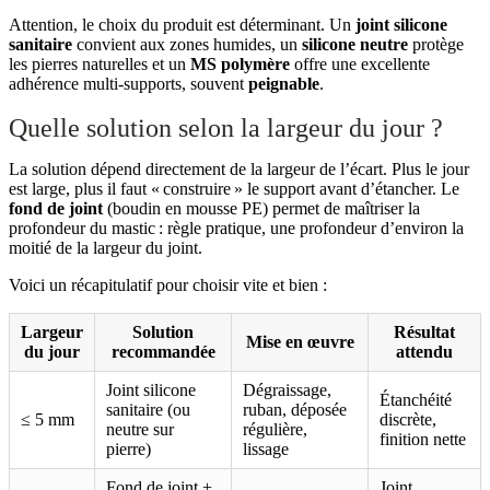
Attention, le choix du produit est déterminant. Un
joint silicone
sanitaire
convient aux zones humides, un
silicone neutre
protège
les pierres naturelles et un
MS polymère
offre une excellente
adhérence multi‑supports, souvent
peignable
.
Quelle solution selon la largeur du jour ?
La solution dépend directement de la largeur de l’écart. Plus le jour
est large, plus il faut « construire » le support avant d’étancher. Le
fond de joint
(boudin en mousse PE) permet de maîtriser la
profondeur du mastic : règle pratique, une profondeur d’environ la
moitié de la largeur du joint.
Voici un récapitulatif pour choisir vite et bien :
Largeur
Solution
Résultat
Mise en œuvre
du jour
recommandée
attendu
Joint silicone
Dégraissage,
Étanchéité
sanitaire (ou
ruban, déposée
≤ 5 mm
discrète,
neutre sur
régulière,
finition nette
pierre)
lissage
Fond de joint +
Joint