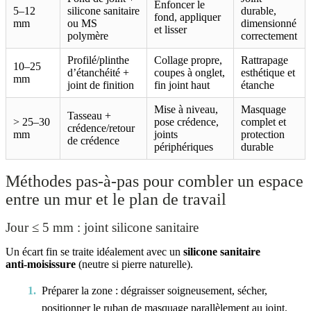
Enfoncer le
5–12
silicone sanitaire
durable,
fond, appliquer
mm
ou MS
dimensionné
et lisser
polymère
correctement
Profilé/plinthe
Collage propre,
Rattrapage
10–25
d’étanchéité +
coupes à onglet,
esthétique et
mm
joint de finition
fin joint haut
étanche
Mise à niveau,
Masquage
Tasseau +
> 25–30
pose crédence,
complet et
crédence/retour
mm
joints
protection
de crédence
périphériques
durable
Méthodes pas‑à‑pas pour combler un espace
entre un mur et le plan de travail
Jour ≤ 5 mm : joint silicone sanitaire
Un écart fin se traite idéalement avec un
silicone sanitaire
anti‑moisissure
(neutre si pierre naturelle).
Préparer la zone : dégraisser soigneusement, sécher,
positionner le ruban de masquage parallèlement au joint.