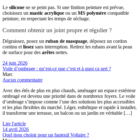
Le
silicone
ne se peint pas. Si une finition peinture est prévue,
choisissez un
mastic acrylique
ou un
MS polymère
compatible
peinture, en respectant les temps de séchage.
Comment obtenir un joint propre et régulier ?
Dégraissez, posez un
ruban de masquage
, déposez un cordon
continu et
lissez
sans interruption. Retirez les rubans avant la peau
de surface pour des
arêtes
nettes.
24 juin 2026
Voile d’ombrage : qu’est-ce que c’est et à quoi ça sert ?
Marc
Aucun commentaire
Avec des étés de plus en plus chauds, aménager un espace extérieur
ombragé est devenu une priorité dans de nombreux foyers. Le voile
d’ombrage s’impose comme l’une des solutions les plus accessibles
et les plus flexibles du marché. Léger, esthétique et rapide à installer,
il transforme une terrasse, un balcon ou un jardin en véritable […]
Lire l'article
14 avril 2026
Quel tissu choisir pour un fauteuil Voltaire ?