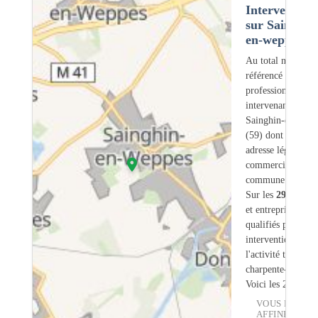
Intervention
sur Sainghin
en-weppes (5
Au total nous avo
référencé
299
professionnels
intervenant sur
Sainghin-en-Wep
(59) dont
12
ont 
adresse légale ou
commerciale dans
commune.
Sur les
299
artisa
et entreprises
6
so
qualifiés pour une
intervention sur
l'activité traiteme
charpente-bois.
Voici les 20 premi
VOUS POUVE
AFFINER