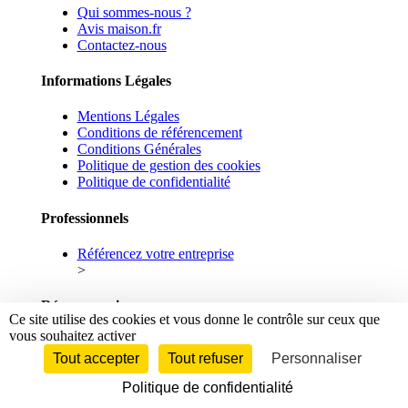
Qui sommes-nous ?
Avis maison.fr
Contactez-nous
Informations Légales
Mentions Légales
Conditions de référencement
Conditions Générales
Politique de gestion des cookies
Politique de confidentialité
Professionnels
Référencez votre entreprise
>
Réseaux sociaux
Ce site utilise des cookies et vous donne le contrôle sur ceux que
vous souhaitez activer
Facebook
Linkedin
Tout accepter
Tout refuser
Personnaliser
Politique de confidentialité
© 2026 maison.fr - Tous droits réservés.