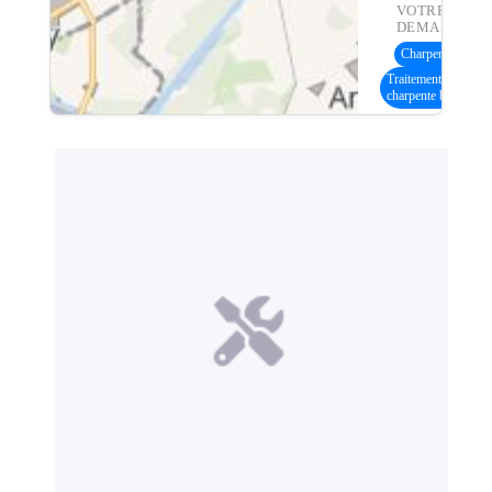
VOTRE
DEMANDE :
Charpente bois
(4
Traitement
charpente bois