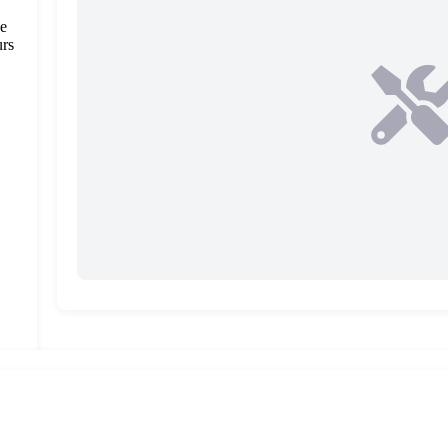
de
urs