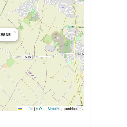
×
RESNE
Leaflet
|
©
OpenStreetMap
contributors