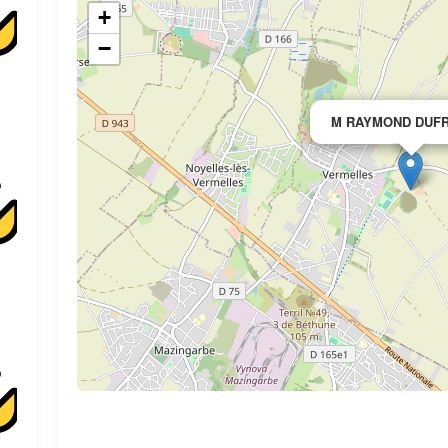
+
−
M RAYMOND DUF