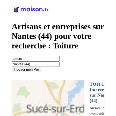
Panneau de gestion des cookies
Artisans et entreprises sur
Nantes (44) pour votre
recherche : Toiture
Trouver mon Pro
TOITURE
•
Intervention
sur Nantes
(44)
Au total nous
avons référencé