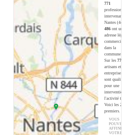
771
professionnels
intervenant sur
Nantes (44) dont
486
ont une
adresse légale ou
commerciale
dans la
commune.
Sur les
771
artisans et
entreprises
80
sont qualifiés
pour une
intervention sur
l'activité toiture.
Voici les 20
premiers.
VOUS
POUVEZ
AFFINER
VOTRE