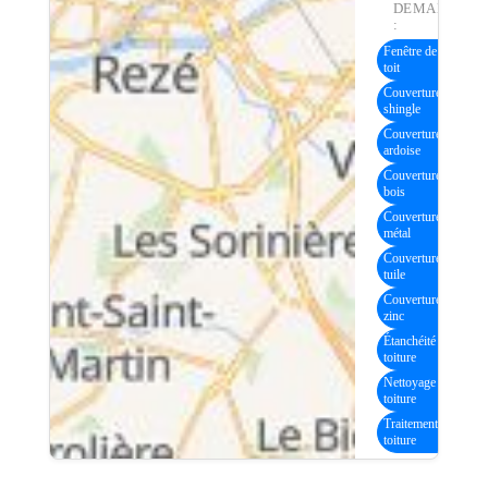
DEMANDE
:
Fenêtre de
(41)
toit
Couverture
(19)
shingle
Couverture
(28)
ardoise
Couverture
(19)
bois
Couverture
(17)
métal
Couverture
(25)
tuile
Couverture
(17)
zinc
Étanchéité
(18)
toiture
Nettoyage
(31)
toiture
Traitement
(29)
toiture