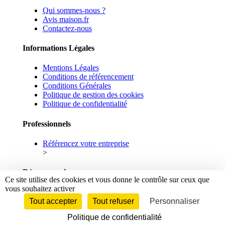
Qui sommes-nous ?
Avis maison.fr
Contactez-nous
Informations Légales
Mentions Légales
Conditions de référencement
Conditions Générales
Politique de gestion des cookies
Politique de confidentialité
Professionnels
Référencez votre entreprise
>
Réseaux sociaux
Ce site utilise des cookies et vous donne le contrôle sur ceux que
vous souhaitez activer
Facebook
Linkedin
Tout accepter
Tout refuser
Personnaliser
Politique de confidentialité
© 2026 maison.fr - Tous droits réservés.