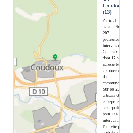
Coudoux
(13)
Au total nous
avons référencé
207
professionnels
intervenant sur
Coudoux (13)
dont
17
ont une
adresse légale ou
commerciale
dans la
commune.
Sur les
207
artisans et
entreprises
22
sont qualifiés
pour une
intervention sur
l'activité pompe-
a-chaleur.