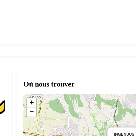
Où nous trouver
+
−
INGENUUS