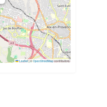
Leaflet
|
©
OpenStreetMap
contributors