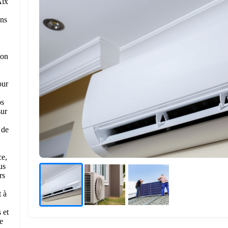
Aix
ns
yon
our
os
sur
 de
ce,
us
rs
t à
 et
e