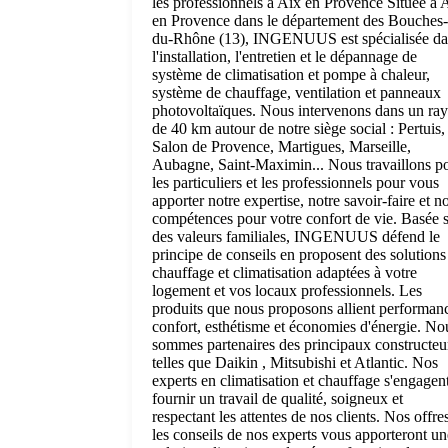
les professionnels à Aix en Provence Située à 
en Provence dans le département des Bouches-
du-Rhône (13), INGENUUS est spécialisée da
l'installation, l'entretien et le dépannage de
système de climatisation et pompe à chaleur,
système de chauffage, ventilation et panneaux
photovoltaïques. Nous intervenons dans un ra
de 40 km autour de notre siège social : Pertuis,
Salon de Provence, Martigues, Marseille,
Aubagne, Saint-Maximin... Nous travaillons p
les particuliers et les professionnels pour vous
apporter notre expertise, notre savoir-faire et n
compétences pour votre confort de vie. Basée 
des valeurs familiales, INGENUUS défend le
principe de conseils en proposent des solutions
chauffage et climatisation adaptées à votre
logement et vos locaux professionnels. Les
produits que nous proposons allient performan
confort, esthétisme et économies d'énergie. No
sommes partenaires des principaux constructeu
telles que Daikin , Mitsubishi et Atlantic. Nos
experts en climatisation et chauffage s'engagen
fournir un travail de qualité, soigneux et
respectant les attentes de nos clients. Nos offres
les conseils de nos experts vous apporteront un