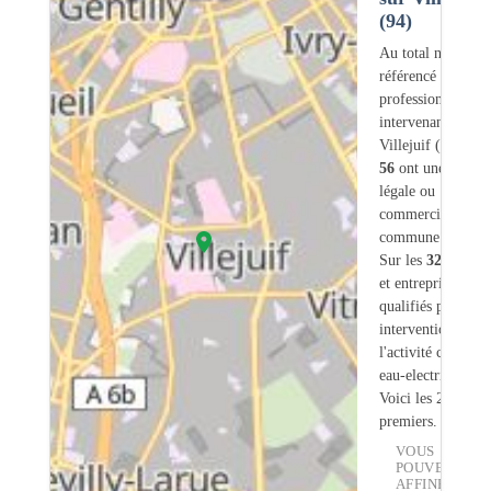
(94)
Au total nous avo
référencé
324
professionnels
intervenant sur
Villejuif (94) don
56
ont une adress
légale ou
commerciale dans
commune.
Sur les
324
artisa
et entreprises
14
s
qualifiés pour une
intervention sur
l'activité chauffe-
eau-electrique.
Voici les 20
premiers.
VOUS
POUVEZ
AFFINER