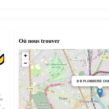
Où nous trouver
+
−
B B PLOMBERIE CH
e
nt