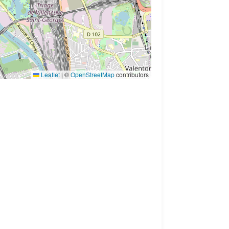
Leaflet
|
©
OpenStreetMap
contributors