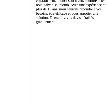
eau/radiateur, adoucisseur d'eau, soudure acier
noir, galvanisé, plomb. Avec une expérience d
plus de 15 ans, nous saurons répondre à vos
besoins, être efficace et vous apporter une
solution. Demandez vos devis détaillés
gratuitement.