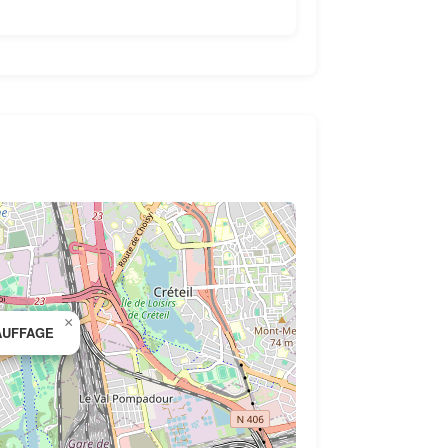
×
AUFFAGE