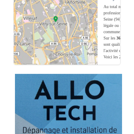
Au total nous avo
professionnels int
Seine (94) dont
1
légale ou commerc
commune.
Sur les
361
artisa
sont qualifiés pou
l'activité chauffa
Voici les 20 premi