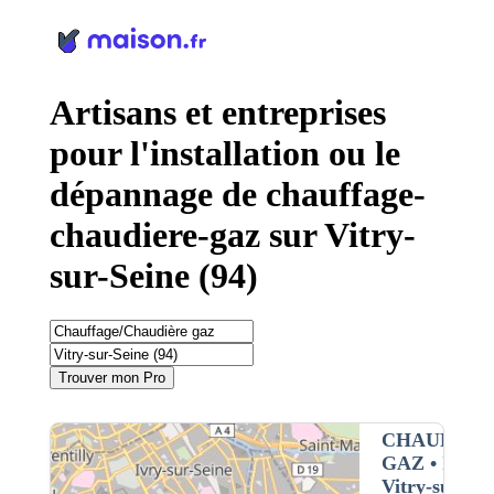
Panneau de gestion des cookies
Artisans et entreprises
pour l'installation ou le
dépannage de chauffage-
chaudiere-gaz sur Vitry-
sur-Seine (94)
Trouver mon Pro
CHAUFFAG
GAZ
• Interv
Vitry-sur-sei