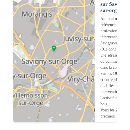
sur Savigny-
sur-orge (91)
Au total nous avo
référencé
191
professionnels
intervenant sur
Savigny-sur-Orge
(91) dont
82
ont
une adresse légale
ou commerciale
dans la commune.
Sur les
191
artisa
et entreprises
6
so
qualifiés pour une
intervention sur
l'activité charpent
bois.
Voici les 20
premiers.