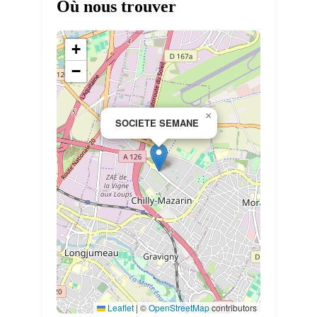
Où nous trouver
+
−
×
SOCIETE SEMANE
Leaflet
|
©
OpenStreetMap
contributors