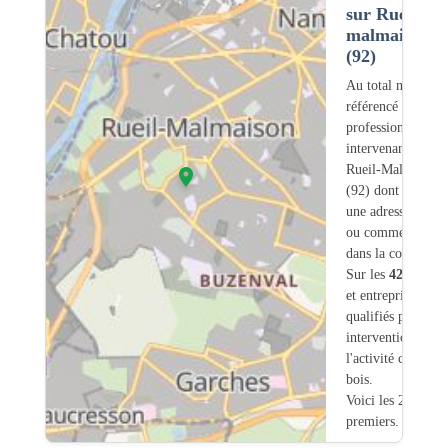
sur Rueil-
malmaison
(92)
Au total nous avo
référencé
420
professionnels
intervenant sur
Rueil-Malmaison
(92) dont
95
ont
une adresse légale
ou commerciale
dans la commune.
Sur les
420
artisa
et entreprises
4
so
qualifiés pour une
intervention sur
l'activité charpent
bois.
Voici les 20
premiers.