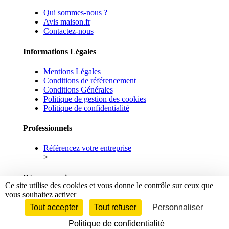
Qui sommes-nous ?
Avis maison.fr
Contactez-nous
Informations Légales
Mentions Légales
Conditions de référencement
Conditions Générales
Politique de gestion des cookies
Politique de confidentialité
Professionnels
Référencez votre entreprise
>
Réseaux sociaux
Ce site utilise des cookies et vous donne le contrôle sur ceux que
vous souhaitez activer
Facebook
Linkedin
Tout accepter
Tout refuser
Personnaliser
Politique de confidentialité
© 2026 maison.fr - Tous droits réservés.