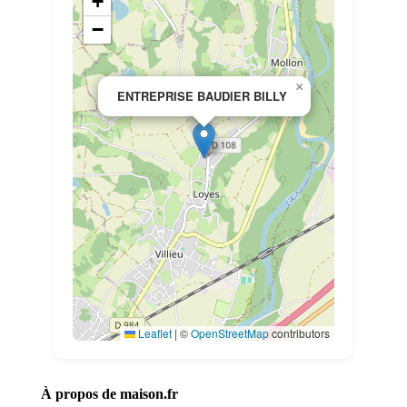
+
−
×
ENTREPRISE BAUDIER BILLY
Leaflet
|
©
OpenStreetMap
contributors
À propos de maison.fr