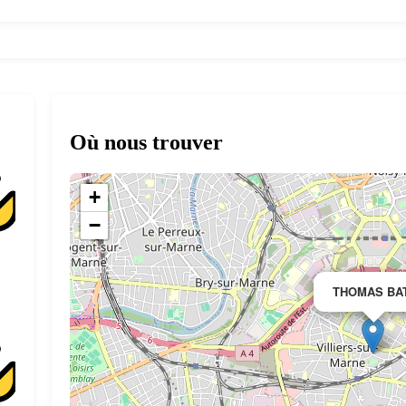
Où nous trouver
+
−
THOMAS BA