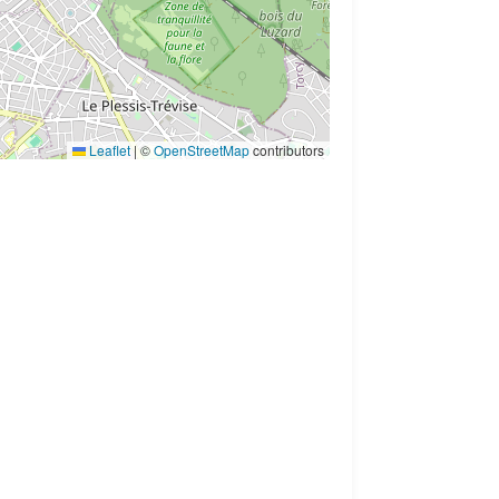
Leaflet
|
©
OpenStreetMap
contributors