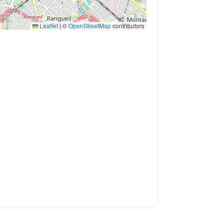
Leaflet
|
©
OpenStreetMap
contributors