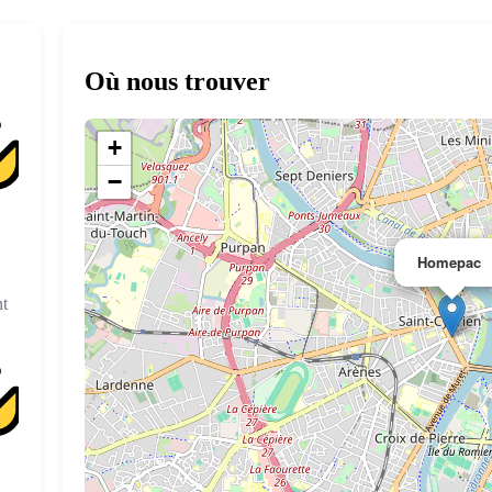
Où nous trouver
+
−
Homepac
t