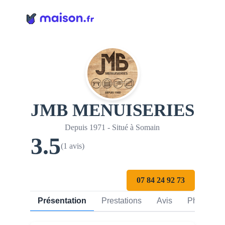
Panneau de gestion des cookies
JMB MENUISERIES
Depuis 1971 - Situé à Somain
3.5
(1 avis)
07 84 24 92 73
Présentation
Prestations
Avis
Photos