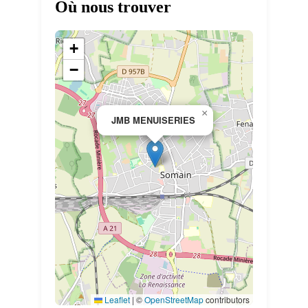
Où nous trouver
+
−
×
JMB MENUISERIES
Leaflet
|
©
OpenStreetMap
contributors