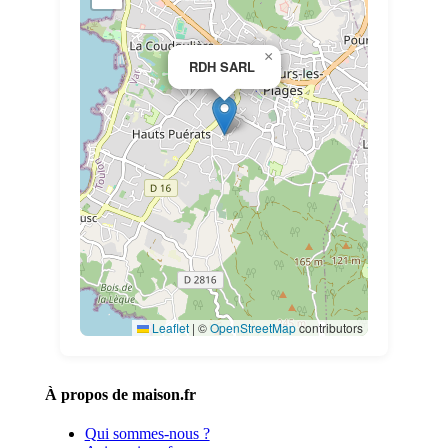
×
RDH SARL
Leaflet
|
©
OpenStreetMap
contributors
À propos de maison.fr
Qui sommes-nous ?