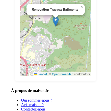
×
Renovation Travaux Batiments
Leaflet
|
©
OpenStreetMap
contributors
À propos de maison.fr
Qui sommes-nous ?
Avis maison.fr
Contactez-nous