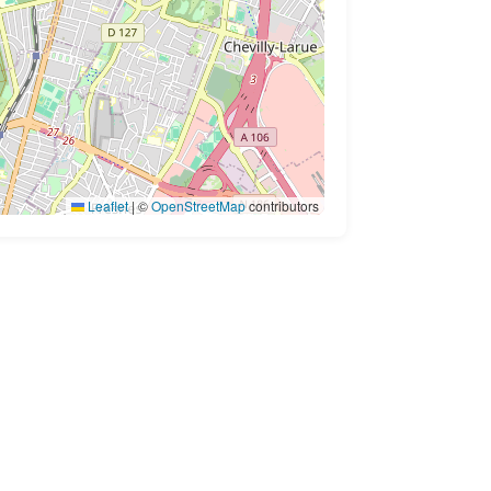
Leaflet
|
©
OpenStreetMap
contributors