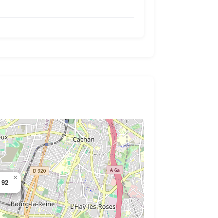
×
 92