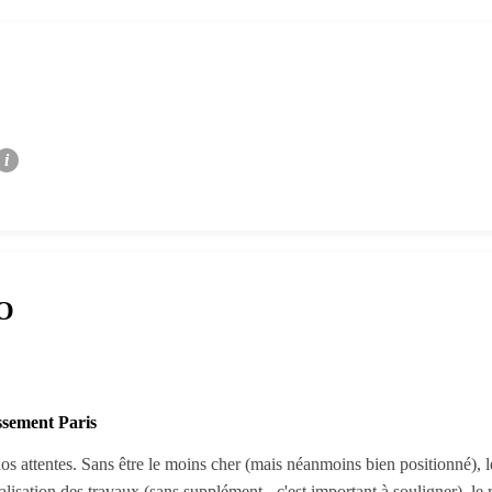
i
RO
sement Paris
nos attentes. Sans être le moins cher (mais néanmoins bien positionné), le
éalisation des travaux (sans supplément - c'est important à souligner), l