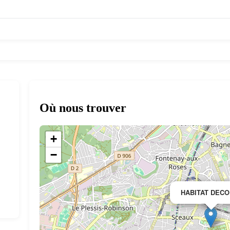
Où nous trouver
+
−
HABITAT DECO