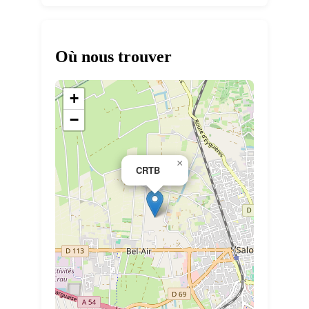
Où nous trouver
+
−
×
CRTB