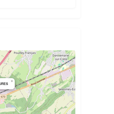
×
URES