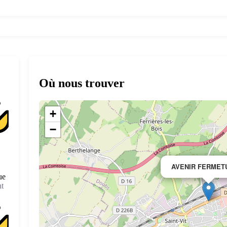
Où nous trouver
+
−
AVENIR FERMET
ue
t