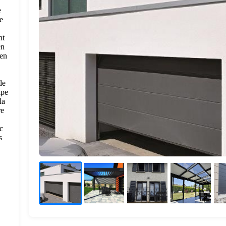
e
e
nt
en
 en
de
ipe
la
re
c
s