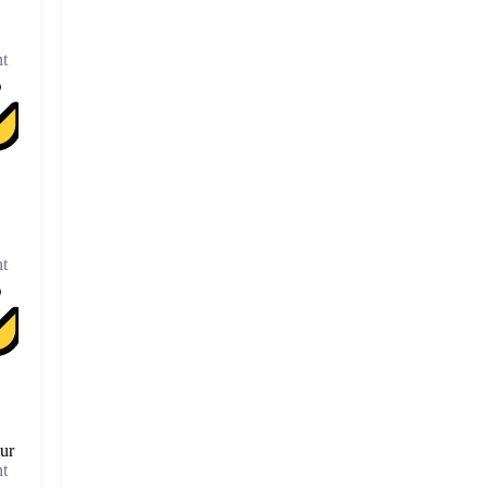
t
t
eur
t