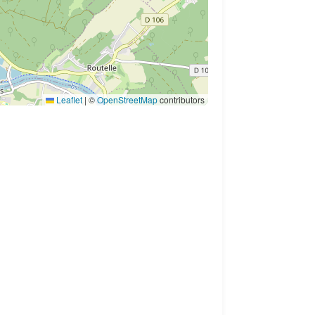
Leaflet
|
©
OpenStreetMap
contributors