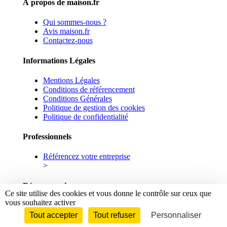
À propos de maison.fr
Qui sommes-nous ?
Avis maison.fr
Contactez-nous
Informations Légales
Mentions Légales
Conditions de référencement
Conditions Générales
Politique de gestion des cookies
Politique de confidentialité
Professionnels
Référencez votre entreprise
>
Réseaux sociaux
Ce site utilise des cookies et vous donne le contrôle sur ceux que
vous souhaitez activer
Facebook
Linkedin
Tout accepter
Tout refuser
Personnaliser