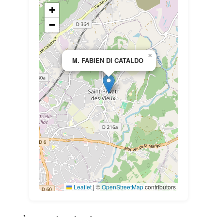
+
−
×
M. FABIEN DI CATALDO
Leaflet
|
©
OpenStreetMap
contributors