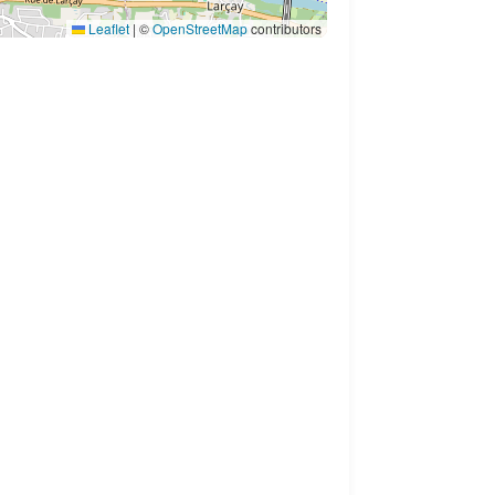
Leaflet
|
©
OpenStreetMap
contributors