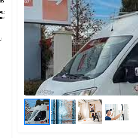
ns
our
ous
 à