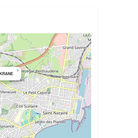
×
EKRANE