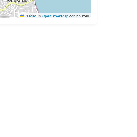
Leaflet
|
©
OpenStreetMap
contributors