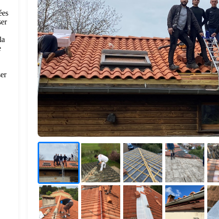
ées
ser
la
e
ser