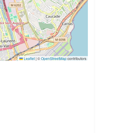
Leaflet
|
©
OpenStreetMap
contributors