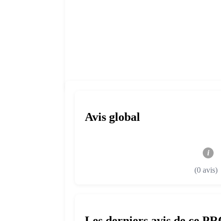
Avis global
i
(0 avis)
Les derniers avis de ce P