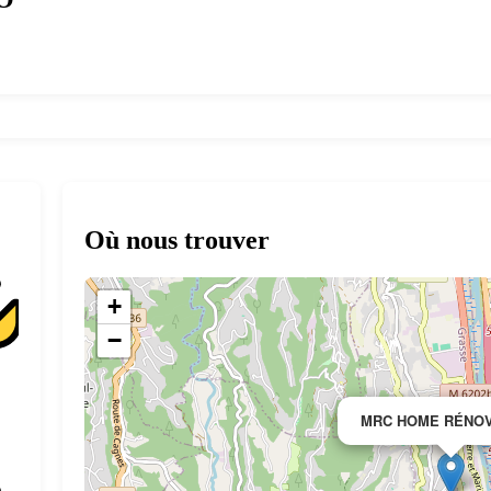
Où nous trouver
+
−
MRC HOME RÉNOV