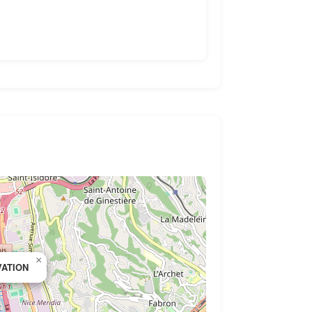
×
ATION