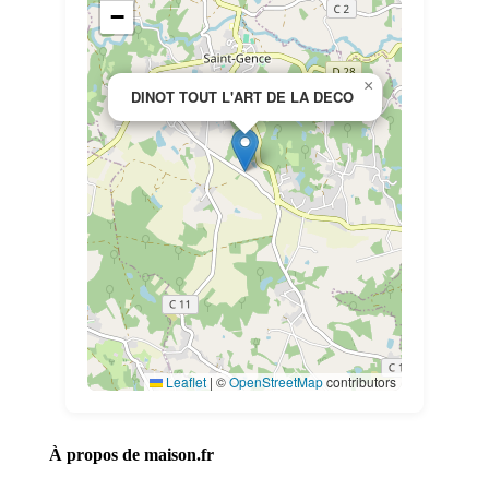
−
×
DINOT TOUT L'ART DE LA DECO
Leaflet
|
©
OpenStreetMap
contributors
À propos de maison.fr