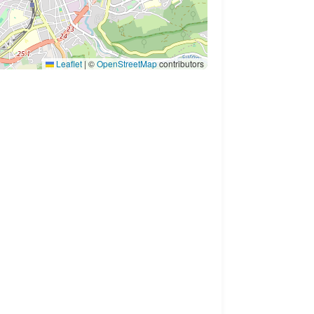
Leaflet
|
©
OpenStreetMap
contributors