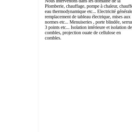
Nous intervenons dans les domaine de la
Plomberie, chauffage, pompe à chaleur, chauff
eau thermodynamique etc... Electricité générale
remplacement de tableau électrique, mises aux
normes etc... Menuiseries , porte blindée, serru
3 points etc... Isolation intérieure et isolation de
combles, projection ouate de cellulose en
combles.