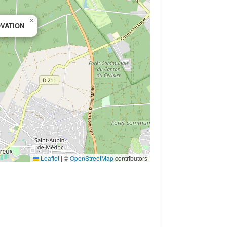
×
OVATION
Leaflet
|
©
OpenStreetMap
contributors