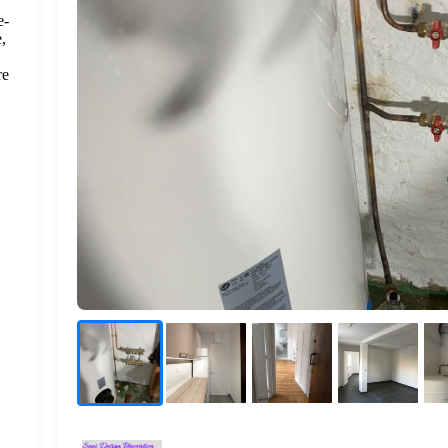
e-
,
re