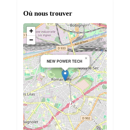
Où nous trouver
+
−
×
NEW POWER TECH