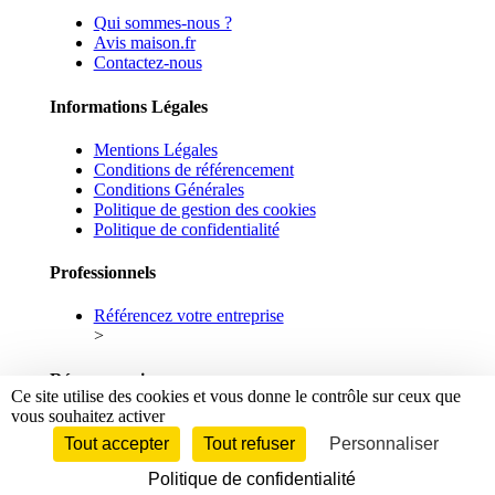
Qui sommes-nous ?
Avis maison.fr
Contactez-nous
Informations Légales
Mentions Légales
Conditions de référencement
Conditions Générales
Politique de gestion des cookies
Politique de confidentialité
Professionnels
Référencez votre entreprise
>
Réseaux sociaux
Ce site utilise des cookies et vous donne le contrôle sur ceux que
vous souhaitez activer
Facebook
Linkedin
Tout accepter
Tout refuser
Personnaliser
Politique de confidentialité
© 2026 maison.fr - Tous droits réservés.