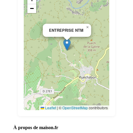
−
×
ENTREPRISE NTM
Leaflet
|
©
OpenStreetMap
contributors
À propos de maison.fr