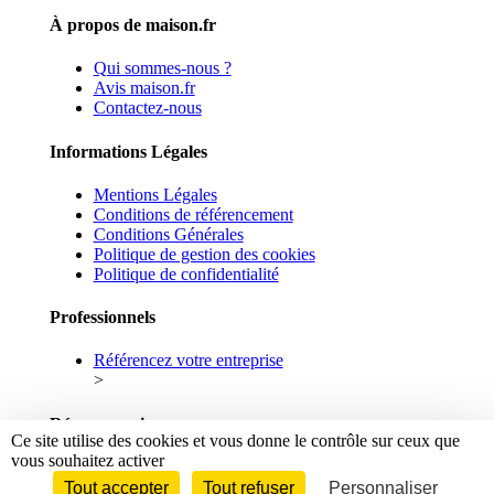
À propos de maison.fr
Qui sommes-nous ?
Avis maison.fr
Contactez-nous
Informations Légales
Mentions Légales
Conditions de référencement
Conditions Générales
Politique de gestion des cookies
Politique de confidentialité
Professionnels
Référencez votre entreprise
>
Réseaux sociaux
Ce site utilise des cookies et vous donne le contrôle sur ceux que
vous souhaitez activer
Facebook
Linkedin
Tout accepter
Tout refuser
Personnaliser