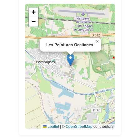
+
−
×
Les Peintures Occitanes
Leaflet
|
©
OpenStreetMap
contributors