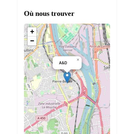
Où nous trouver
+
−
×
A&D