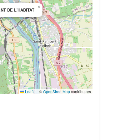
×
NT DE L'HABITAT
Leaflet
|
©
OpenStreetMap
contributors