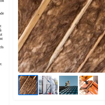
ion
ade
t
à
ut
nt
els
,
r.