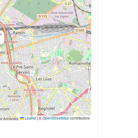
×
Leaflet
|
©
OpenStreetMap
contributors