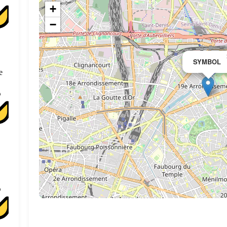
+
−
SYMBOL
e