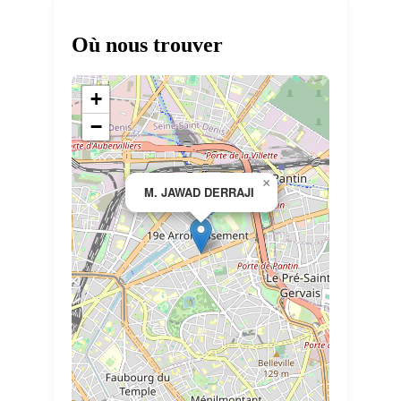
Où nous trouver
+
−
×
M. JAWAD DERRAJI