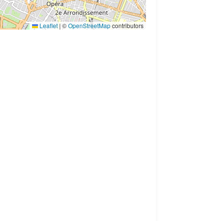
Leaflet
|
©
OpenStreetMap
contributors