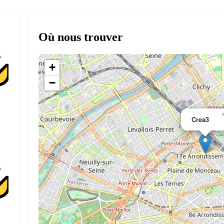
Où nous trouver
+
−
Crea3