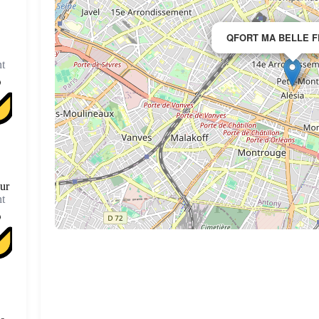
QFORT MA BELLE 
t
eur
t