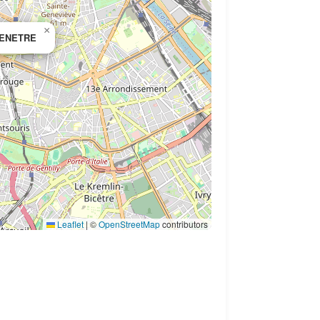
×
FENETRE
Leaflet
|
©
OpenStreetMap
contributors