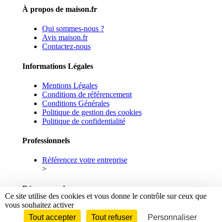
À propos de maison.fr
Qui sommes-nous ?
Avis maison.fr
Contactez-nous
Informations Légales
Mentions Légales
Conditions de référencement
Conditions Générales
Politique de gestion des cookies
Politique de confidentialité
Professionnels
Référencez votre entreprise
>
Réseaux sociaux
Ce site utilise des cookies et vous donne le contrôle sur ceux que
vous souhaitez activer
Facebook
Linkedin
Tout accepter
Tout refuser
Personnaliser