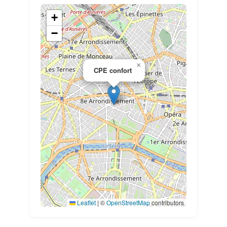
+
−
×
CPE confort
Leaflet
|
©
OpenStreetMap
contributors