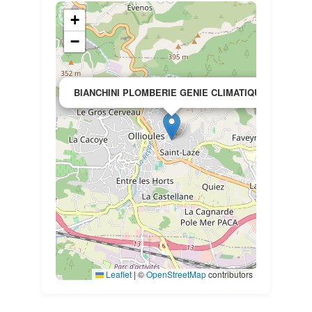
+
−
×
BIANCHINI PLOMBERIE GENIE CLIMATIQUE
Leaflet
|
©
OpenStreetMap
contributors