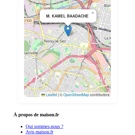
×
M. KAMEL BAADACHE
Leaflet
|
©
OpenStreetMap
contributors
À propos de maison.fr
Qui sommes-nous ?
Avis maison.fr