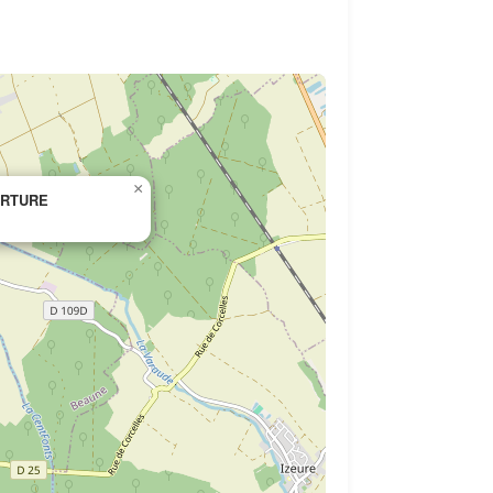
×
ERTURE