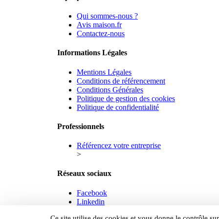
Qui sommes-nous ?
Avis maison.fr
Contactez-nous
Informations Légales
Mentions Légales
Conditions de référencement
Conditions Générales
Politique de gestion des cookies
Politique de confidentialité
Professionnels
Référencez votre entreprise
>
Réseaux sociaux
Facebook
Linkedin
© 2026 maison.fr - Tous droits réservés.
Ce site utilise des cookies et vous donne le contrôle s