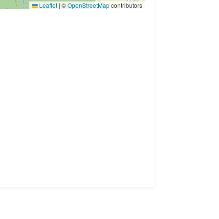
Leaflet
|
©
OpenStreetMap
contributors