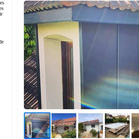
res
es
ir
de