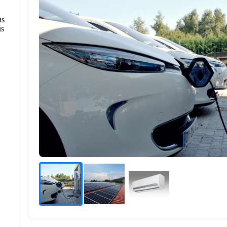
us
us