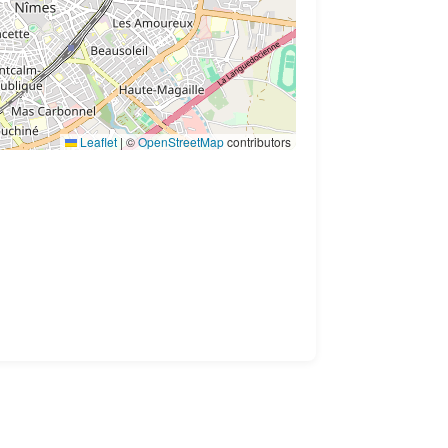
Leaflet
|
©
OpenStreetMap
contributors