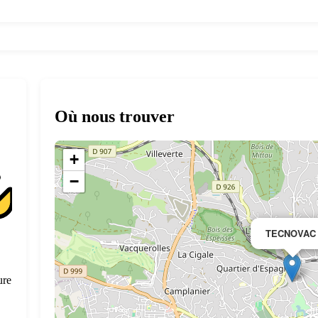
Où nous trouver
+
−
TECNOVAC
ure