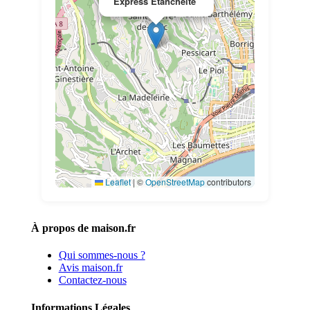
Express Etancheite
Leaflet
|
©
OpenStreetMap
contributors
À propos de maison.fr
Qui sommes-nous ?
Avis maison.fr
Contactez-nous
Informations Légales